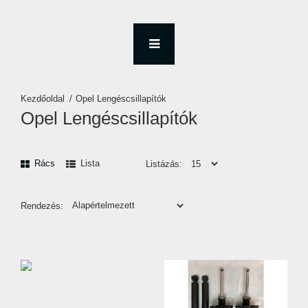
Opel Lengéscsillapítók
Opel Lengéscsillapítók
Rács
Lista
Listázás:
Rendezés: