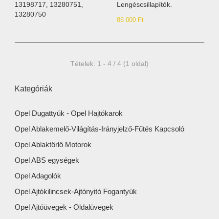
13198717, 13280751,
Lengéscsillapítók.
13280750
85 000
Ft
Tételek: 1 - 4 / 4 (1 oldal)
Kategóriák
Opel Dugattyúk - Opel Hajtókarok
Opel Ablakemelő-Világítás-Irányjelző-Fűtés Kapcsoló
Opel Ablaktörlő Motorok
Opel ABS egységek
Opel Adagolók
Opel Ajtókilincsek-Ajtónyitó Fogantyúk
Opel Ajtóüvegek - Oldalüvegek