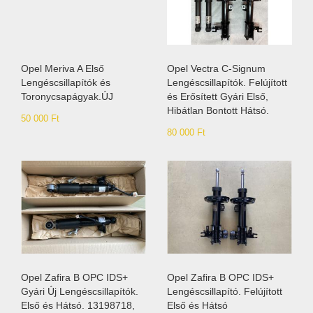
Opel Meriva A Első
Opel Vectra C-Signum
Lengéscsillapítók és
Lengéscsillapítók. Felújított
Toronycsapágyak.ÚJ
és Erősített Gyári Első,
Hibátlan Bontott Hátsó.
50 000
Ft
80 000
Ft
Opel Zafira B OPC IDS+
Opel Zafira B OPC IDS+
Gyári Új Lengéscsillapítók.
Lengéscsillapító. Felújított
Első és Hátsó. 13198718,
Első és Hátsó