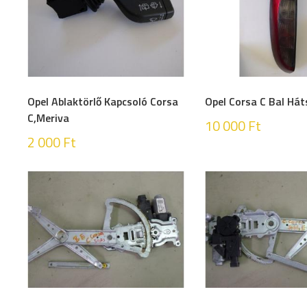
Opel Ablaktörlő Kapcsoló Corsa
Opel Corsa C Bal Há
C,Meriva
10 000
Ft
2 000
Ft