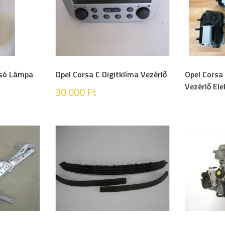
tsó Lámpa
Opel Corsa C Digitklíma Vezérlő
Opel Corsa
Vezérlő Ele
30 000
Ft