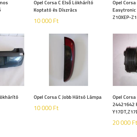
omos
Opel Corsa C Első Lökhárító
Opel Corsa 
ő
Koptató és Díszrács
Easytronic
Z10XEP-Z1
10 000
Ft
Lökhárító
Opel Corsa C Jobb Hátsó Lámpa
Opel Corsa
24421642 
10 000
Ft
Y17DT,Z17
20 000
F