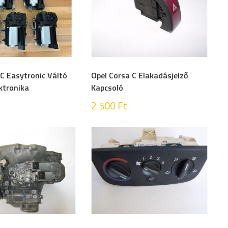
 C Easytronic Váltó
Opel Corsa C Elakadásjelző
ktronika
Kapcsoló
2 500
Ft