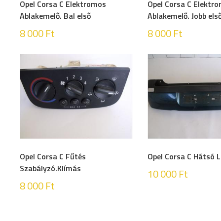
Opel Corsa C Elektromos
Opel Corsa C Elektr
Ablakemelő. Bal első
Ablakemelő. Jobb els
8 000
Ft
8 000
Ft
Opel Corsa C Fűtés
Opel Corsa C Hátsó 
Szabályzó.Klímás
10 000
Ft
8 000
Ft