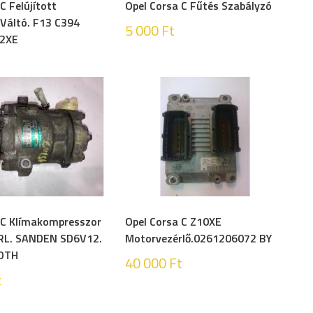
C Felújított
Opel Corsa C Fűtés Szabályzó
 Váltó. F13 C394
5 000
Ft
2XE
 C Klímakompresszor
Opel Corsa C Z10XE
RL. SANDEN SD6V12.
Motorvezérlő.0261206072 BY
DTH
40 000
Ft
t