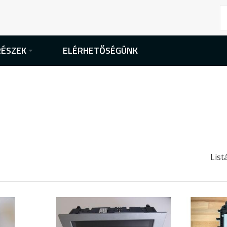
RÉSZEK
ELÉRHETŐSÉGÜNK
List