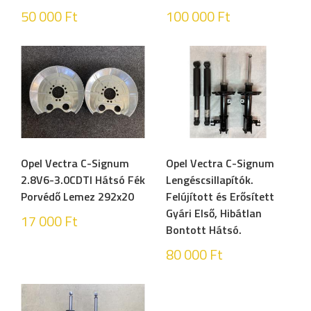
50 000
Ft
100 000
Ft
Opel Vectra C-Signum
Opel Vectra C-Signum
2.8V6-3.0CDTI Hátsó Fék
Lengéscsillapítók.
Porvédő Lemez 292x20
Felújított és Erősített
Gyári Első, Hibátlan
17 000
Ft
Bontott Hátsó.
80 000
Ft