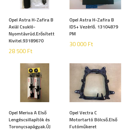
Opel Astra H-Zafira B
Opel Astra H-Zafira B
Axiál Csukló-
IDS+ Vezérlő. 13104879
Nyomtávrúd.Erősített
PM
Kivitel.93189670
30 000
Ft
28 500
Ft
Opel Meriva A Első
Opel Vectra C
Lengéscsillapítók és
Motortartó Bölcső.Első
Toronycsapágyak.ÚJ
Futóműkeret