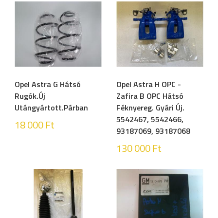
Opel Astra G Hátsó
Opel Astra H OPC -
Rugók.Új
Zafira B OPC Hátsó
Utángyártott.Párban
Féknyereg. Gyári Új.
5542467, 5542466,
18 000
Ft
93187069, 93187068
130 000
Ft