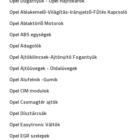
Opel Dugattyúk - Opel Hajtókarok
Opel Ablakemelő-Világítás-Irányjelző-Fűtés Kapcsoló
Opel Ablaktörlő Motorok
Opel ABS egységek
Opel Adagolók
Opel Ajtókilincsek-Ajtónyitó Fogantyúk
Opel Ajtóüvegek - Oldalüvegek
Opel Alufelnik -Gumik
Opel CIM modulok
Opel Csomagtér ajtók
Opel Dísztárcsák
Opel Easytronic Váltók
Opel EGR szelepek