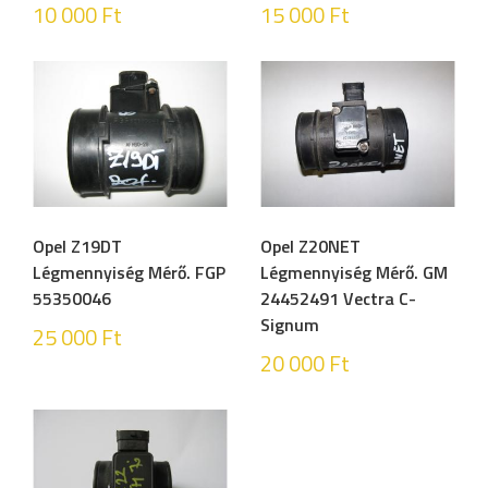
10 000
Ft
15 000
Ft
Opel Z19DT
Opel Z20NET
Légmennyiség Mérő. FGP
Légmennyiség Mérő. GM
55350046
24452491 Vectra C-
Signum
25 000
Ft
20 000
Ft