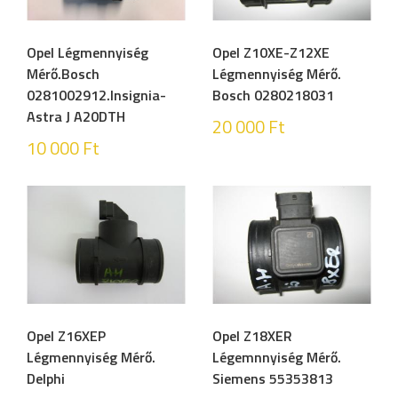
Opel Légmennyiség
Opel Z10XE-Z12XE
Mérő.Bosch
Légmennyiség Mérő.
0281002912.Insignia-
Bosch 0280218031
Astra J A20DTH
20 000
Ft
10 000
Ft
Opel Z16XEP
Opel Z18XER
Légmennyiség Mérő.
Légemnnyiség Mérő.
Delphi
Siemens 55353813