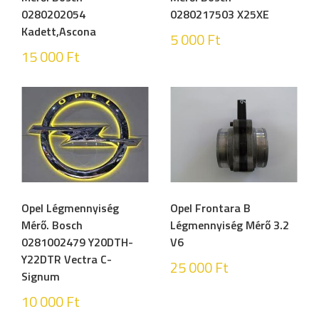
0280202054
0280217503 X25XE
Kadett,Ascona
5 000
Ft
15 000
Ft
Opel Légmennyiség
Opel Frontara B
Mérő. Bosch
Légmennyiség Mérő 3.2
0281002479 Y20DTH-
V6
Y22DTR Vectra C-
25 000
Ft
Signum
10 000
Ft