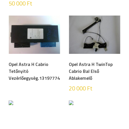
50 000
Ft
Opel Astra H Cabrio
Opel Astra H TwinTop
Tetőnyitó
Cabrio Bal Első
Vezérlőegység.13197774
Ablakemelő
20 000
Ft