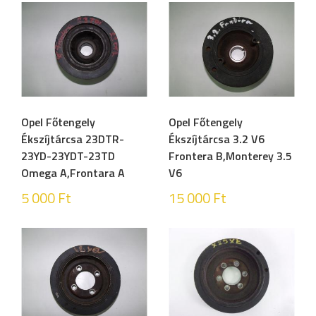
Opel Főtengely
Opel Főtengely
Ékszíjtárcsa 23DTR-
Ékszíjtárcsa 3.2 V6
23YD-23YDT-23TD
Frontera B,Monterey 3.5
Omega A,Frontara A
V6
5 000
Ft
15 000
Ft