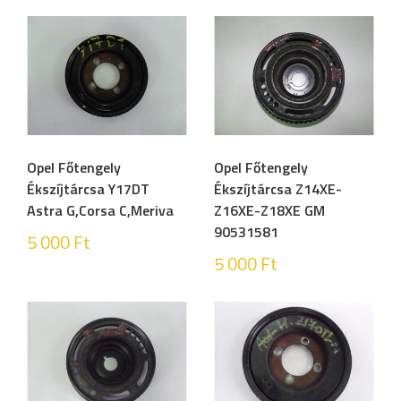
Opel Főtengely
Opel Főtengely
Ékszíjtárcsa Y17DT
Ékszíjtárcsa Z14XE-
Astra G,Corsa C,Meriva
Z16XE-Z18XE GM
90531581
5 000
Ft
5 000
Ft