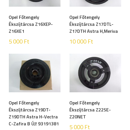
Opel Főtengely
Opel Főtengely
Ékszíjtárcsa Z16XEP-
Ékszíjtárcsa Z17DTL-
Z16XE1
Z17DTH Astra H,Meriva
5 000
Ft
10 000
Ft
Opel Főtengely
Opel Főtengely
Ékszíjtárcsa Z19DT-
Ékszíjtárcsa Z22SE-
Z19DTH Astra H-Vectra
Z20NET
C-Zafira B ÚJ! 93191381
5 000
Ft