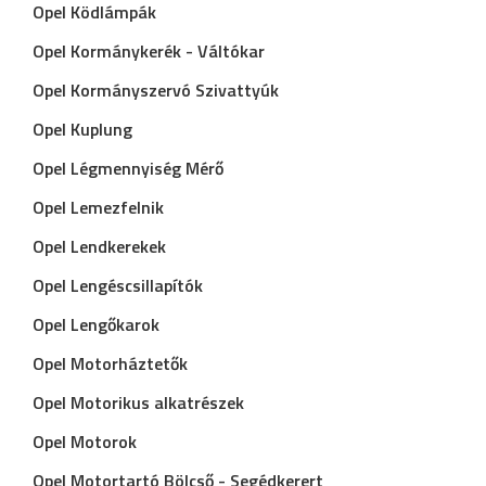
Opel Ködlámpák
Opel Kormánykerék - Váltókar
Opel Kormányszervó Szivattyúk
Opel Kuplung
Opel Légmennyiség Mérő
Opel Lemezfelnik
Opel Lendkerekek
Opel Lengéscsillapítók
Opel Lengőkarok
Opel Motorháztetők
Opel Motorikus alkatrészek
Opel Motorok
Opel Motortartó Bölcső - Segédkerert