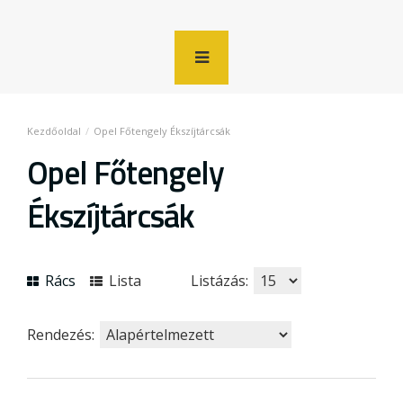
Opel Főtengely Ékszíjtárcsák
Opel Főtengely
Ékszíjtárcsák
Rács
Lista
Listázás:
Rendezés: