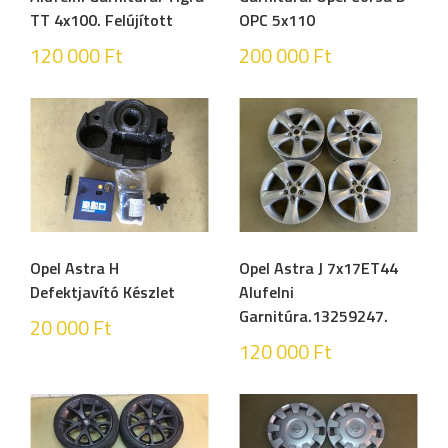
TT 4x100. Felújított
OPC 5x110
120 000
Ft
200 000
Ft
Opel Astra H
Opel Astra J 7x17ET44
Defektjavító Készlet
Alufelni
Garnitúra.13259247.
20 000
Ft
120 000
Ft