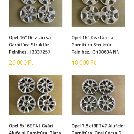
Opel 16" Dísztárcsa
Opel 16" Dísztárcsa
Garnitúra Struktúr
Garnitúra Struktúr
Felnihez. 13337257
Felnihez.13198634 NN
20 000
Ft
10 000
Ft
Opel 6x16ET41 Gyári
Opel 7,5x18ET47 Alufelni
Alufelni Garnitúra. Tigra
Garnitúra. Opel Corsa D