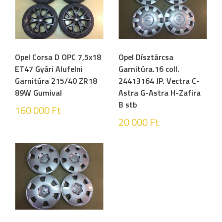
Opel Corsa D OPC 7,5x18
Opel Dísztárcsa
ET47 Gyári Alufelni
Garnitúra.16 coll.
Garnitúra 215/40 ZR18
24413164 JP. Vectra C-
89W Gumival
Astra G-Astra H-Zafira
B stb
160 000
Ft
20 000
Ft