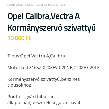
Márka
Opel Calibra alkatrész
Opel Calibra,Vectra A
Kormányszervó szivattyú
10 000
Ft
Tipus:Opel Vectra A,Calibra
Motorkód:X16SZ,X20XEV,C20NE,C20XE,C20LET
Kormányszervó szivattyú,benzines
tipusokhoz
Bontott gyári,hibátlan
állapotban,beszerelési garanciával