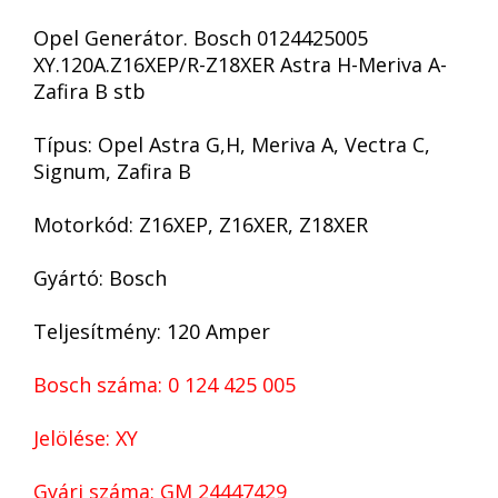
Opel Generátor. Bosch 0124425005
XY.120A.Z16XEP/R-Z18XER Astra H-Meriva A-
Zafira B stb
Típus: Opel Astra G,H, Meriva A, Vectra C,
Signum, Zafira B
Motorkód: Z16XEP, Z16XER, Z18XER
Gyártó: Bosch
Teljesítmény: 120 Amper
Bosch száma: 0 124 425 005
Jelölése: XY
Gyári száma: GM 24447429