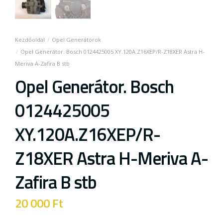
Opel Generátorok
Opel Generátor. Bosch 0124425005 XY.120A.Z16XEP/R-Z18XER Astra H-
Meriva A-Zafira B stb
Opel Generátor. Bosch
0124425005
XY.120A.Z16XEP/R-
Z18XER Astra H-Meriva A-
Zafira B stb
20 000
Ft