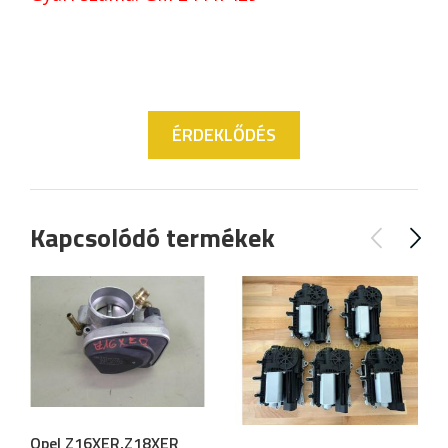
ÉRDEKLŐDÉS
Kapcsolódó termékek
Opel Z16XER,Z18XER